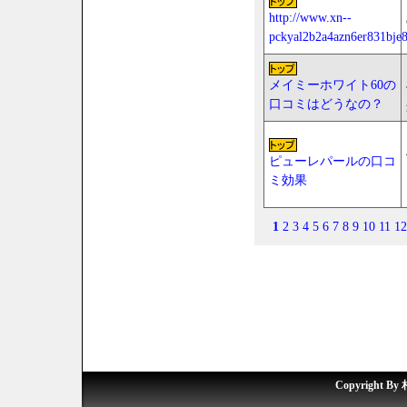
http://www.xn--
pckyal2b2a4azn6er831bje8
メイミーホワイト60の
口コミはどうなの？
ピューレパールの口コ
ミ効果
1
2
3
4
5
6
7
8
9
10
11
12
Copyright By