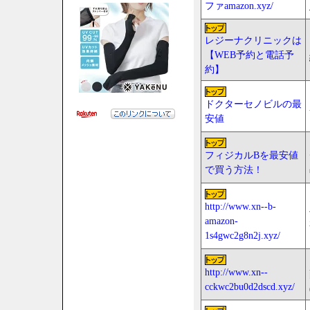
ファamazon.xyz/
レジーナクリニックは
【WEB予約と電話予
約】
ドクターセノビルの最
安値
フィジカルBを最安値
で買う方法！
http://www.xn--b-
amazon-
1s4gwc2g8n2j.xyz/
http://www.xn--
cckwc2bu0d2dscd.xyz/