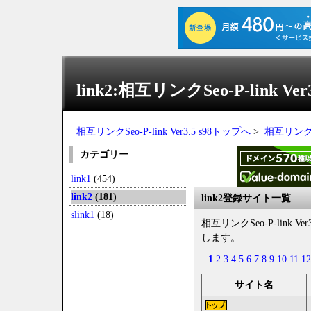
link2:相互リンクSeo-P-link Ver3
相互リンクSeo-P-link Ver3.5 s98トップへ
>
相互リンクSeo
カテゴリー
link1
(454)
link2
(181)
link2登録サイト一覧
slink1
(18)
相互リンクSeo-P-link 
します。
1
2
3
4
5
6
7
8
9
10
11
12
サイト名